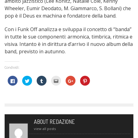
ambito jazzistico (Lee Konitz, Natalie Cole, Kenny
Wheeler, Eumir Deodato, M. Giammarco, S. Bollani) che
pop è il Deus ex machina e fondatore della band.
Con i Funk Off analizza e sviluppa il concetto di “banda”
in tutte le sue componenti: armonica, timbrica, ritmica e
visiva. Intanto è in dirittura d’arrivo il nuovo album della
band, previsto in autunno.
Condividi:
Fai
Fai
Fai
Fai
Fai
Fai
clic
clic
clic
clic
clic
clic
per
qui
qui
qui
qui
qui
condividere
per
per
per
per
per
su
condividere
condividere
inviare
condividere
condividere
Facebook
su
su
l'articolo
su
su
(Si
Twitter
Tumblr
via
Google+
Pinterest
apre
(Si
(Si
mail
(Si
(Si
in
apre
apre
ad
apre
apre
una
in
in
un
in
in
nuova
una
una
amico
una
una
finestra)
nuova
nuova
(Si
nuova
nuova
ABOUT REDAZIONE
finestra)
finestra)
apre
finestra)
finestra)
in
view all posts
una
nuova