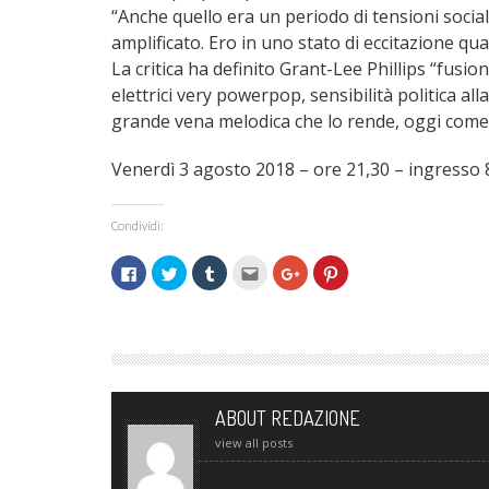
“Anche quello era un periodo di tensioni sociali
amplificato. Ero in uno stato di eccitazione qu
La critica ha definito Grant-Lee Phillips “fusion
elettrici very powerpop, sensibilità politica a
grande vena melodica che lo rende, oggi come ie
Venerdì 3 agosto 2018 – ore 21,30 – ingresso 
Condividi:
Fai
Fai
Fai
Fai
Fai
Fai
clic
clic
clic
clic
clic
clic
per
qui
qui
qui
qui
qui
condividere
per
per
per
per
per
su
condividere
condividere
inviare
condividere
condividere
Facebook
su
su
l'articolo
su
su
(Si
Twitter
Tumblr
via
Google+
Pinterest
apre
(Si
(Si
mail
(Si
(Si
in
apre
apre
ad
apre
apre
una
in
in
un
in
in
nuova
una
una
amico
una
una
finestra)
nuova
nuova
(Si
nuova
nuova
ABOUT REDAZIONE
finestra)
finestra)
apre
finestra)
finestra)
in
view all posts
una
nuova
finestra)