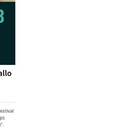
allo
estival
ips
”.