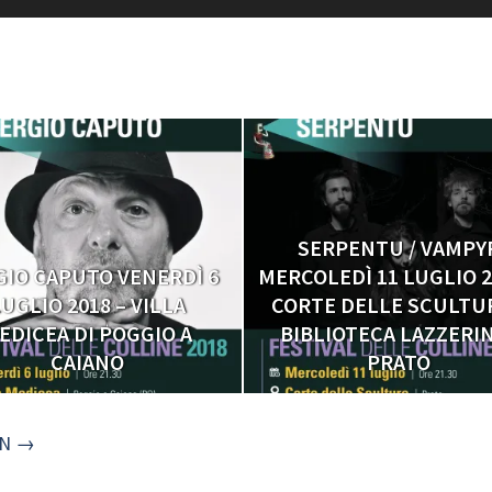
SERPENTU / VAMPY
GIO CAPUTO VENERDÌ 6
MERCOLEDÌ 11 LUGLIO 2
UGLIO 2018 – VILLA
CORTE DELLE SCULTUR
EDICEA DI POGGIO A
BIBLIOTECA LAZZERIN
CAIANO
PRATO
ON →