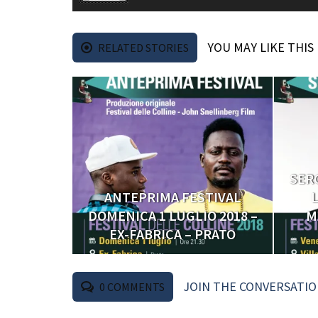
YOU MAY LIKE THIS
RELATED STORIES
SER
ANTEPRIMA FESTIVAL
L
DOMENICA 1 LUGLIO 2018 –
M
EX-FABRICA – PRATO
JOIN THE CONVERSATI
0
COMMENTS