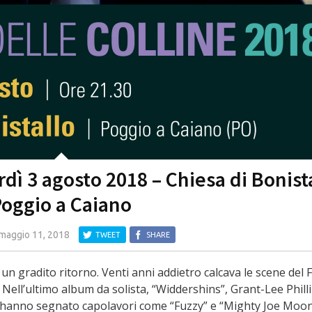
ì 3 agosto 2018 – Chiesa di Bonist
Poggio a Caiano
maggio 11, 2018
TWEET
SHARE
gradito ritorno. Venti anni addietro calcava le scene del F
. Nell’ultimo album da solista, “Widdershins”, Grant-Lee Phill
 hanno segnato capolavori come “Fuzzy” e “Mighty Joe Moon