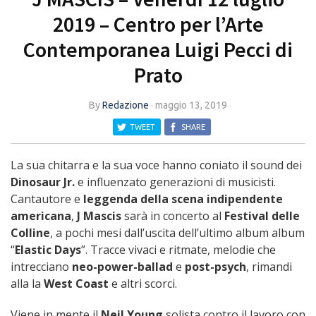
2019 – Centro per l’Arte
Contemporanea Luigi Pecci di
Prato
By
Redazione
·
maggio 13, 2019
TWEET
SHARE
La sua chitarra e la sua voce hanno coniato il sound dei
Dinosaur Jr.
e influenzato generazioni di musicisti.
Cantautore e
leggenda della scena indipendente
americana
,
J Mascis
sarà in concerto al
Festival delle
Colline
, a pochi mesi dall’uscita dell’ultimo album album
“
Elastic Days
”. Tracce vivaci e ritmate, melodie che
intrecciano
neo-power-ballad
e
post-psych
, rimandi
alla la
West Coast
e altri scorci.
Viene in mente il
Neil Young
solista contro il lavoro con