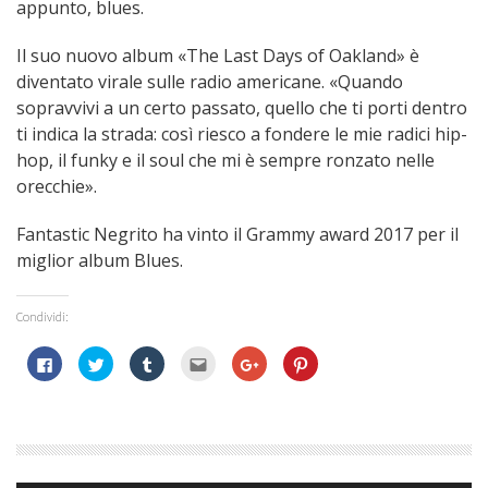
appunto, blues.
Il suo nuovo album «The Last Days of Oakland» è
diventato virale sulle radio americane. «Quando
sopravvivi a un certo passato, quello che ti porti dentro
ti indica la strada: così riesco a fondere le mie radici hip-
hop, il funky e il soul che mi è sempre ronzato nelle
orecchie».
Fantastic Negrito ha vinto il Grammy award 2017 per il
miglior album Blues.
Condividi:
Fai
Fai
Fai
Fai
Fai
Fai
clic
clic
clic
clic
clic
clic
per
qui
qui
qui
qui
qui
condividere
per
per
per
per
per
su
condividere
condividere
inviare
condividere
condividere
Facebook
su
su
l'articolo
su
su
(Si
Twitter
Tumblr
via
Google+
Pinterest
apre
(Si
(Si
mail
(Si
(Si
in
apre
apre
ad
apre
apre
una
in
in
un
in
in